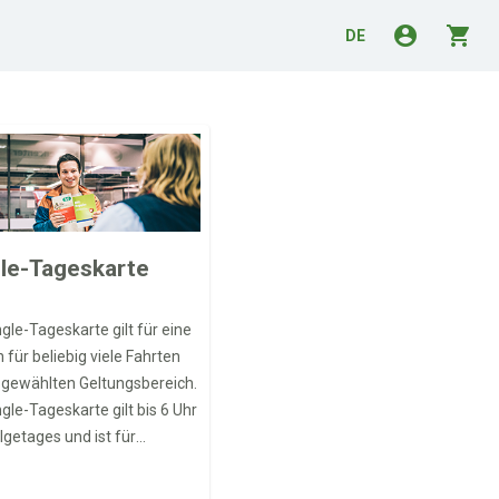
account_circle
shopping_cart
DE
le-Tageskarte
ngle-Tageskarte gilt für eine
 für beliebig viele Fahrten
gewählten Geltungsbereich.
ngle-Tageskarte gilt bis 6 Uhr
lgetages und ist für
iedene Geltungsbereiche
ich.