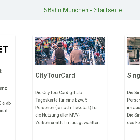
SBahn München - Startseite
t
CityTourCard
Sing
ganz
Die CityTourCard gilt als
Die Si
Tageskarte für eine bzw. 5
Person
Sie ab
Personen (je nach Ticketart) für
im aus
onat
die Nutzung aller MVV-
Die Si
Verkehrsmittel im ausgewählten
des Fo
ichen
Geltungsbereich und umfasst
versch
line
Rabatte für über 70 touristische
erhältl