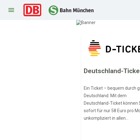
menu
Deutschland-Ticke
Ein Ticket – bequem durch 
Deutschland. Mit dem
Deutschland-Ticket können 
sofort für nur 58 Euro pro M
unkompliziert in allen
Verkehrsmitteln des öffentl
Nahverkehrs reisen. Jetzt on