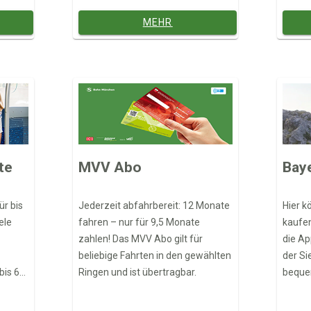
or
Attraktionen in München und
MEHR
Umgebung.
te
MVV Abo
Bay
ür bis
Jederzeit abfahrbereit: 12 Monate
Hier k
ele
fahren – nur für 9,5 Monate
kaufen
zahlen! Das MVV Abo gilt für
die Ap
beliebige Fahrten in den gewählten
der Si
bis 6
Ringen und ist übertragbar.
bequem
buche