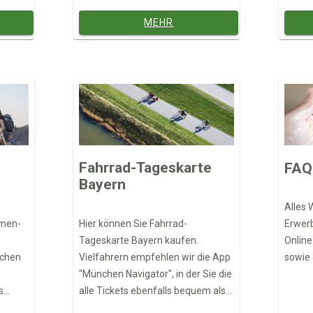
MEHR
Fahrrad-Tageskarte
FAQ
Bayern
Alles 
Hier können Sie Fahrrad-
hmen-
Erwerb
Tageskarte Bayern kaufen.
Online
Vielfahrern empfehlen wir die App
nchen
sowie 
"München Navigator", in der Sie die
alle Tickets ebenfalls bequem als
s
Handyticket mobil buchen können.
önnen.