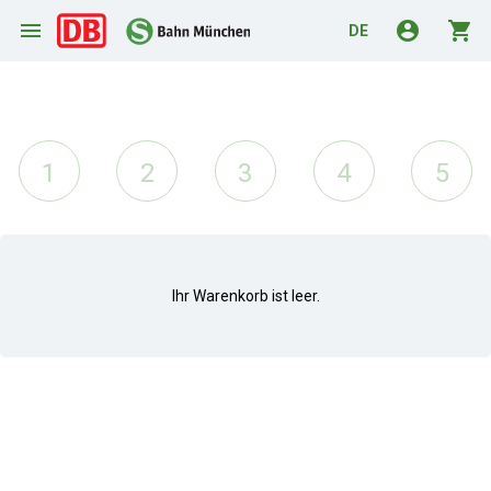
menu
account_circle
shopping_cart
DE
1
2
3
4
5
Ihr Warenkorb ist leer.